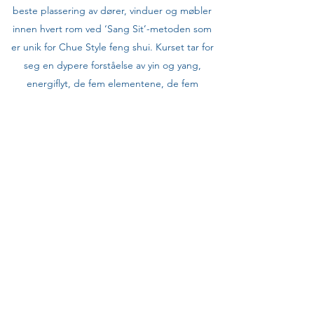
beste plassering av dører, vinduer og møbler
innen hvert rom ved ‘Sang Sit’-metoden som
er unik for Chue Style feng shui. Kurset tar for
seg en dypere forståelse av yin og yang,
energiflyt, de fem elementene, de fem
himmeldyrene, "stammer og grener", og de
åtte trigrammene.
Påmelding
Meld din interesse
Feng Shui Undervisningen
post@fengshuiundervisningen.no